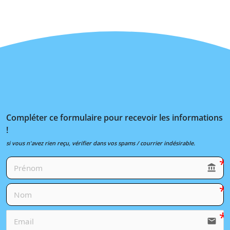
Compléter ce formulaire pour recevoir les informations
!
si vous n'avez rien reçu, vérifier dans vos spams / courrier indésirable.
account_balance
email