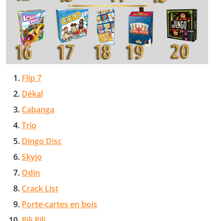
Flip 7
Dékal
Cabanga
Trio
Dingo Disc
Skyjo
Odin
Crack List
Porte-cartes en bois
Pili Pili