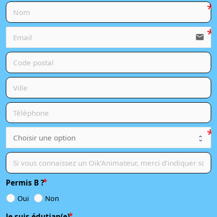
email
Permis B ?
Oui
Non
Je suis édutian(e)