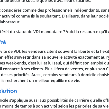
 de Sécurité sociale que les travailleurs salariés.
nt considérés comme des professionnels indépendants, sans
activité comme ils le souhaitent. D’ailleurs, dans leur sociét
llaborateur.
érêt du statut de VDI mandataire ? Voici la ressource qu’il 
ité
ité de VDI, les vendeurs citent souvent la liberté et la flexib
en effet s’investir dans sa nouvelle activité exactement au
ses week-ends, c’est lui, et lui seul, qui définit son emploi 
 consacre à ses clients. Plus il fera de ventes, et plus son C
t de ses priorités. Aussi, certains vendeurs à domicile choi
ils recherchent un meilleur équilibre de vie.
olution
micile s’applique aussi aux possibilités de carrière qu’elle off
 moins de temps à son activité selon les périodes de sa vie.