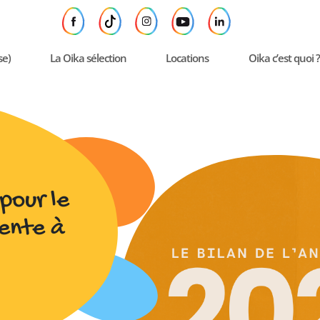
se)
La Oika sélection
Locations
Oika c’est quoi ?
 pour le
vente à
e